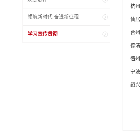
杭
领航新时代 奋进新征程
仙
台
学习宣传贯彻
德
衢
宁
绍