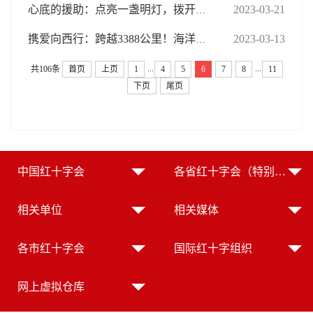
2023-03-21
心底的援助：点亮一盏明灯，拨开心头云雾
2023-03-13
携爱向西行：跨越3388公里！海洋梦绽格桑原
...
...
共106条
首页
上页
1
4
5
6
7
8
11
下页
尾页
中国红十字会
各省红十字会（特别行政区红十字会）
相关单位
相关媒体
各市红十字会
国际红十字组织
网上虚拟仓库