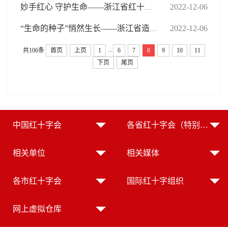
2022-12-06
妙手红心 守护生命——浙江省红十字应急救护志愿者在行动
2022-12-06
“生命的种子”悄然生长——浙江省造血干细胞捐献志愿者用爱挽救生命
...
共106条
首页
上页
1
6
7
8
9
10
11
下页
尾页
中国红十字会
各省红十字会（特别行政区红十字会）
相关单位
相关媒体
各市红十字会
国际红十字组织
网上虚拟仓库