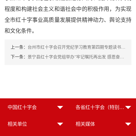
程度和构建社会主义和谐社会中的积极作用，为实现
全市红十字事业高质量发展提供精神动力、舆论支持
和文化条件。
上一条：
台州市红十字会召开党纪学习教育第四期专题读书班暨党组理论学习中心组（扩大）学习会
下一条：
景宁县红十字会党组举办“牢记嘱托再出发 感恩奋进新征程”主题党日活动暨党纪学习教育专题党课
中国红十字会
各省红十字会（特别行政区红十字会）
相关单位
相关媒体