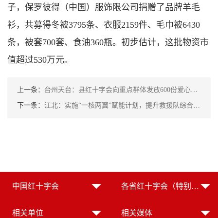
子，保罗彼得（中国）服饰限公司捐赠了品牌羊毛
衫，共募得冬被3795条、衣服2159件、毛巾被6430
条，被套700套、食油360瓶。初步估计，这批物资市
值超过530万元。
上一条：
台州天台：县红十字会向重点群体发放600份爱心应急包
下一条：
江北：实施“一核两翼”赋能计划，提升救援队综合素养
中国红十字会
各省红十字会（特别行政区红十字会）
相关单位
相关媒体