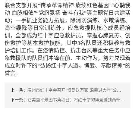
联合支部开展“传承革命精神 赓续红色基因”“心髓我
动 血脉相依”“党旗飘扬 奋斗有我”等主题党日共建活
动；一手抓业务能力拓展，除消防演练、水域演练、
高空缓降等日常训练外，应急救援队核心成员经培
训，全部成为红十字应急救护员，掌握心肺复苏、创
伤救护等基本救护技能，其中3名队员还积极参与救
护培训工作。在疫情防控、抗击台风等重大任务中应
急救援队的队员们冲锋在前、主动作为，努力兑现着
成立时许下的“弘扬红十字人道、博爱、奉献精神”的
誓言。
上一条：
温州市红十字会召开“博爱送万家·温馨过大年”公益活动
下一条：
仑美益平米图书角项目：将红十字的博爱送到两千公里外