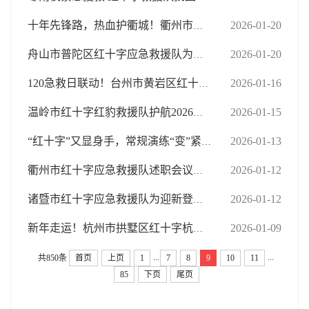
2026-01-20
十年先锋路，热血护衢城！衢州市先锋红十字应急救援队十周年庆典圆满落幕
2026-01-20
舟山市普陀区红十字应急救援队为老年人举办消防技能培训
2026-01-16
120急救日联动！台州市黄岩区红十字应急救援队携手多方打造“救”在身边的安全防线
2026-01-15
温岭市红十字红豹救援队护航2026黄金海岸方山越野赛
2026-01-13
“红十字”又显身手，常规演练“变”紧急救援
2026-01-12
衢州市红十字应急救援队述职会议召开 凝聚合力筑牢公益救援防线
2026-01-12
诸暨市红十字应急救援队为迎新登高活动保驾护航
2026-01-09
新年走运！杭州市拱墅区红十字杭蓝救援队全程护航健走活动
...
...
共850条
首页
上页
1
7
8
9
10
11
85
下页
尾页