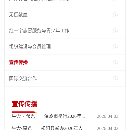
无偿献血
红十字志愿服务与青少年工作
组织建设与会员管理
宣传传播
国际交流合作
宣传传播
2026-04-03
生命・曙光——温岭市举行2026年人体器官和遗体(组织)捐献缅怀纪念活动
2026-04-02
生命·曙光——松阳县举办2026年人体器官和遗体（组织）捐献缅怀纪念暨宣传普及活动