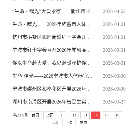
2026-04-02
“生命・曙光”大爱永存——衢州市举行人体器官和遗体（组织）捐献缅怀纪念活动
2026-04-01
生命・曙光——2026年诸暨市人体器官和遗体（组织）捐献缅怀纪念活动在官塘坞公墓“生命礼敬园”举行
2026-04-01
杭州市拱墅区和睦街道红十字会开展儿童家庭急救专题培训
2026-03-31
宁波市红十字会召开2026年党风廉政建设工作会议
2026-03-31
你以生命赴大爱，我以温暖守护你的家
2026-03-30
生命·曙光——2026宁波市人体器官和遗体（组织）捐献者缅怀纪念活动举行
2026-03-30
宁波市鄞州区和奉化区开展2026年人体器官和遗体（组织）捐献缅怀活动
2026-03-27
湖州市南浔区开展2026年省民生实事“双持证”救护员培训
...
...
共2089条
首页
上页
1
12
13
14
15
16
209
下页
尾页