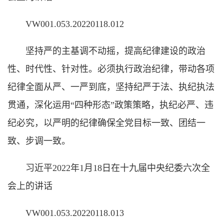
VW001.053.20220118.012
坚持严的主基调不动摇，提高纪律建设的政治
性、时代性、针对性。必须执行政治纪律，带动各项
纪律全面从严、一严到底，坚持纪严于法、执纪执法
贯通，深化运用“四种形态”政策策略，执纪必严、违
纪必究，以严明的纪律确保全党目标一致、团结一
致、步调一致。
习近平2022年1月18日在十九届中央纪委六次全
会上的讲话
VW001.053.20220118.013