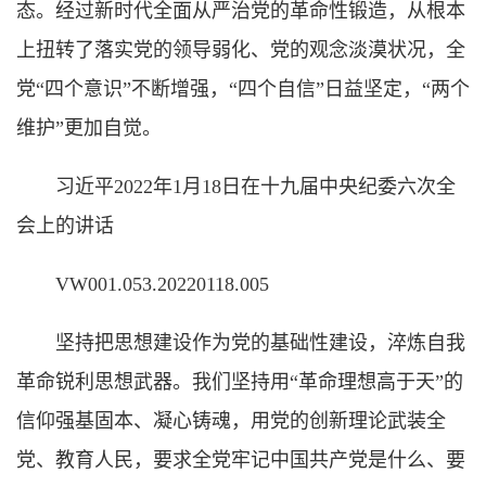
态。经过新时代全面从严治党的革命性锻造，从根本
上扭转了落实党的领导弱化、党的观念淡漠状况，全
党“四个意识”不断增强，“四个自信”日益坚定，“两个
维护”更加自觉。
习近平2022年1月18日在十九届中央纪委六次全
会上的讲话
VW001.053.20220118.005
坚持把思想建设作为党的基础性建设，淬炼自我
革命锐利思想武器。我们坚持用“革命理想高于天”的
信仰强基固本、凝心铸魂，用党的创新理论武装全
党、教育人民，要求全党牢记中国共产党是什么、要