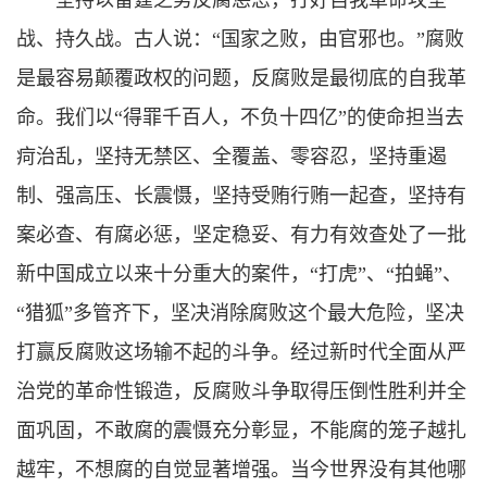
坚持以雷霆之势反腐惩恶，打好自我革命攻坚
战、持久战。古人说：“国家之败，由官邪也。”腐败
是最容易颠覆政权的问题，反腐败是最彻底的自我革
命。我们以“得罪千百人，不负十四亿”的使命担当去
疴治乱，坚持无禁区、全覆盖、零容忍，坚持重遏
制、强高压、长震慑，坚持受贿行贿一起查，坚持有
案必查、有腐必惩，坚定稳妥、有力有效查处了一批
新中国成立以来十分重大的案件，“打虎”、“拍蝇”、
“猎狐”多管齐下，坚决消除腐败这个最大危险，坚决
打赢反腐败这场输不起的斗争。经过新时代全面从严
治党的革命性锻造，反腐败斗争取得压倒性胜利并全
面巩固，不敢腐的震慑充分彰显，不能腐的笼子越扎
越牢，不想腐的自觉显著增强。当今世界没有其他哪