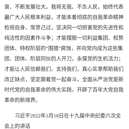
衰、不断发展壮大。我将无我、不负人民，始终代表
最广大人民根本利益，才能本着彻底的自我革命精神
检视自身、常思己过，坚决同一切损害党的先进性和
纯洁性的因素作斗争；才能摆脱一切利益集团、权势
团体、特权阶层的“围猎”腐蚀，并向党内成为这些集
团、团体、阶层同伙的人开刀，永葆党的生机活力；
才能让人民信赖我们、支持我们，真心实意帮助我们
改正缺点，坚定跟着党一起奋斗。全面从严治党是新
时代党的自我革命的伟大实践，开辟了百年大党自我
革命的新境界。
习近平2022年1月18日在十九届中央纪委六次全
会上的讲话