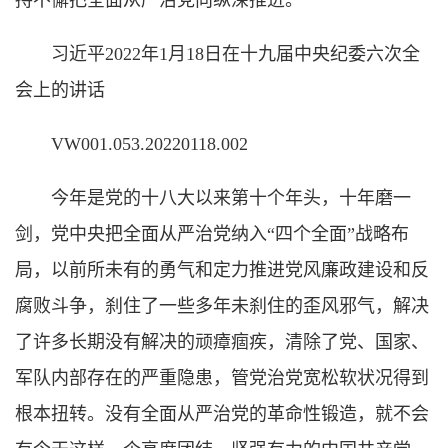
持不懈把全面从严治党向纵深推进。
习近平2022年1月18日在十九届中央纪委六次全
会上的讲话
VW001.053.20220118.002
今年是党的十八大以来第十个年头，十年磨一
剑，党中央把全面从严治党纳入“四个全面”战略布
局，以前所未有的勇气和定力推进党风廉政建设和反
腐败斗争，刹住了一些多年未刹住的歪风邪气，解决
了许多长期没有解决的顽瘴痼疾，清除了党、国家、
军队内部存在的严重隐患，管党治党宽松软状况得到
根本扭转。没有全面从严治党的革命性锻造，就不会