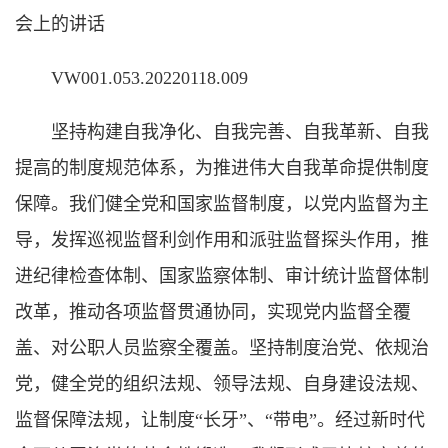
会上的讲话
VW001.053.20220118.009
坚持构建自我净化、自我完善、自我革新、自我
提高的制度规范体系，为推进伟大自我革命提供制度
保障。我们健全党和国家监督制度，以党内监督为主
导，发挥巡视监督利剑作用和派驻监督探头作用，推
进纪律检查体制、国家监察体制、审计统计监督体制
改革，推动各项监督贯通协同，实现党内监督全覆
盖、对公职人员监察全覆盖。坚持制度治党、依规治
党，健全党的组织法规、领导法规、自身建设法规、
监督保障法规，让制度“长牙”、“带电”。经过新时代