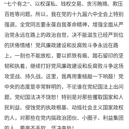
“七个有之”、以权谋私、钱权交易、贪污贿赂、欺压
百姓等问题。所以，我在党的十九届六中全会上特别
强调，全党同志要永葆自我革命精神，增强全面从严
治党永远在路上的政治自觉，决不能滋生已经严到位
的厌倦情绪！党风廉政建设和反腐败斗争永远在路
上，一刻也不能放松，要以抓铁有痕、踏石留印的坚
韧和执着，继续打好党风廉政建设和反腐败斗争这场
攻坚战、持久战。这里，我再用重槌敲一下响鼓！党
中央的态度是非常鲜明的，不论谁在党纪国法上出问
题，党纪国法决不饶恕！特别是对那些攫取国家和人
民利益、侵蚀党的执政根基、动摇社会主义国家政权
的人，对那些在党内搞政治团伙、小圈子、利益集团
的人，要毫不手软、坚决查处！