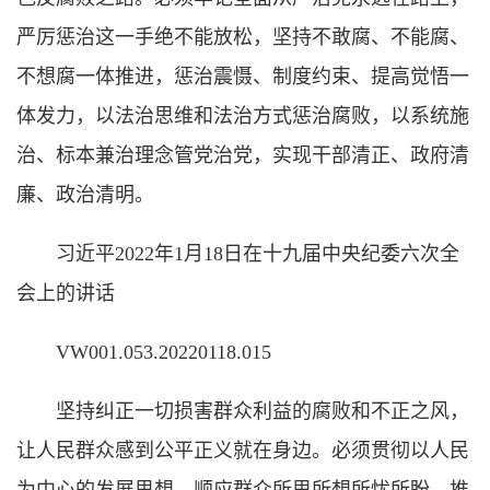
严厉惩治这一手绝不能放松，坚持不敢腐、不能腐、
不想腐一体推进，惩治震慑、制度约束、提高觉悟一
体发力，以法治思维和法治方式惩治腐败，以系统施
治、标本兼治理念管党治党，实现干部清正、政府清
廉、政治清明。
习近平2022年1月18日在十九届中央纪委六次全
会上的讲话
VW001.053.20220118.015
坚持纠正一切损害群众利益的腐败和不正之风，
让人民群众感到公平正义就在身边。必须贯彻以人民