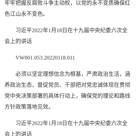
牢牢把握反腐败斗争主动权，以党的永不变质确保红
色江山永不变色。
习近平2022年1月18日在十九届中央纪委六次全
会上的讲话
VW001.053.20220118.011
必须以坚定理想信念为根基，严肃政治生活，涵
养政治生态，督促党员、干部把对党忠诚体现在贯彻
党中央决策部署的具体行动上，确保党的理论和路线
方针政策落地见效。
习近平2022年1月18日在十九届中央纪委六次全
会上的讲话