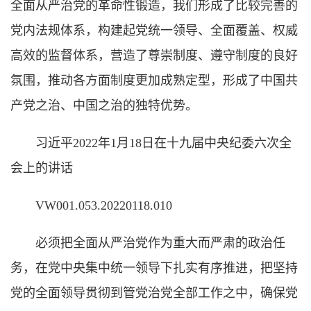
全面从严治党的革命性锻造，我们形成了比较完善的
党内法规体系，构建起党统一领导、全面覆盖、权威
高效的监督体系，营造了尊崇制度、遵守制度的良好
氛围，推动各方面制度更加成熟定型，形成了中国共
产党之治、中国之治的独特优势。
习近平2022年1月18日在十九届中央纪委六次全
会上的讲话
VW001.053.20220118.010
必须把全面从严治党作为重大而严肃的政治任
务，在党中央集中统一领导下扎实有序推进，把坚持
党的全面领导贯彻到管党治党全部工作之中，确保党