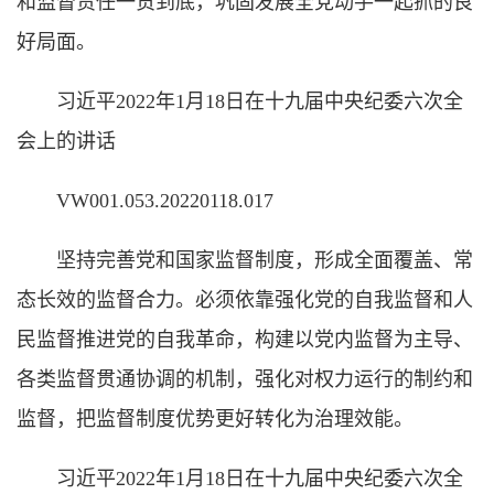
和监督责任一贯到底，巩固发展全党动手一起抓的良
好局面。
习近平2022年1月18日在十九届中央纪委六次全
会上的讲话
VW001.053.20220118.017
坚持完善党和国家监督制度，形成全面覆盖、常
态长效的监督合力。必须依靠强化党的自我监督和人
民监督推进党的自我革命，构建以党内监督为主导、
各类监督贯通协调的机制，强化对权力运行的制约和
监督，把监督制度优势更好转化为治理效能。
习近平2022年1月18日在十九届中央纪委六次全