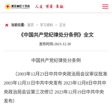
当前位置:
首页
>
学习资料
>
正文
《中国共产党纪律处分条例》全文
发布时间:2023-12-20
中国共产党纪律处分条例
（2003年12月23日中共中央政治局会议审议批准
2003年12月31日中共中央发布 2023年12月8日中共中
央政治局会议第三次修订 2023年12月19日中共中央
发布）