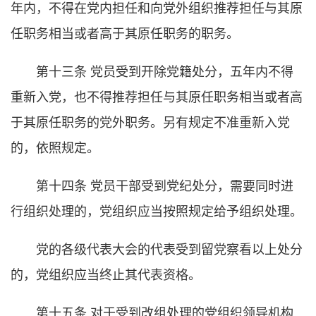
年内，不得在党内担任和向党外组织推荐担任与其原
任职务相当或者高于其原任职务的职务。
第十三条 党员受到开除党籍处分，五年内不得
重新入党，也不得推荐担任与其原任职务相当或者高
于其原任职务的党外职务。另有规定不准重新入党
的，依照规定。
第十四条 党员干部受到党纪处分，需要同时进
行组织处理的，党组织应当按照规定给予组织处理。
党的各级代表大会的代表受到留党察看以上处分
的，党组织应当终止其代表资格。
第十五条 对于受到改组处理的党组织领导机构