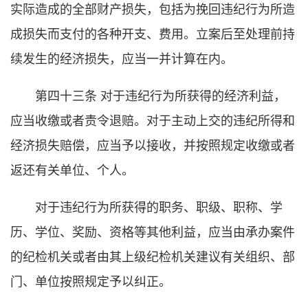
实际造成的全部财产损失，包括为挽回违纪行为所造
成损失而支付的各种开支、费用。立案后至处理前持
续发生的经济损失，应当一并计算在内。
第四十三条 对于违纪行为所获得的经济利益，
应当收缴或者责令退赔。对于主动上交的违纪所得和
经济损失赔偿，应当予以接收，并按照规定收缴或者
返还有关单位、个人。
对于违纪行为所获得的职务、职级、职称、学
历、学位、奖励、资格等其他利益，应当由承办案件
的纪检机关或者由其上级纪检机关建议有关组织、部
门、单位按照规定予以纠正。