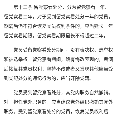
第十二条 留党察看处分，分为留党察看一年、
留党察看二年。对于受到留党察看处分一年的党员，
期满后仍不符合恢复党员权利条件的，应当延长一年
留党察看期限。留党察看期限最长不得超过二年。
党员受留党察看处分期间，没有表决权、选举权
和被选举权。留党察看期间，确有悔改表现的，期满
后恢复其党员权利；坚持不改或者又发现其他应当受
到党纪处分的违纪行为的，应当开除党籍。
党员受到留党察看处分，其党内职务自然撤销。
对于担任党外职务的，应当建议党外组织撤销其党外
职务。受到留党察看处分的党员，恢复党员权利后二