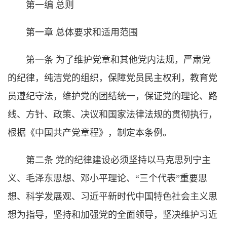
第一编 总则
第一章 总体要求和适用范围
第一条 为了维护党章和其他党内法规，严肃党
的纪律，纯洁党的组织，保障党员民主权利，教育党
员遵纪守法，维护党的团结统一，保证党的理论、路
线、方针、政策、决议和国家法律法规的贯彻执行，
根据《中国共产党章程》，制定本条例。
第二条 党的纪律建设必须坚持以马克思列宁主
义、毛泽东思想、邓小平理论、“三个代表”重要思
想、科学发展观、习近平新时代中国特色社会主义思
想为指导，坚持和加强党的全面领导，坚决维护习近