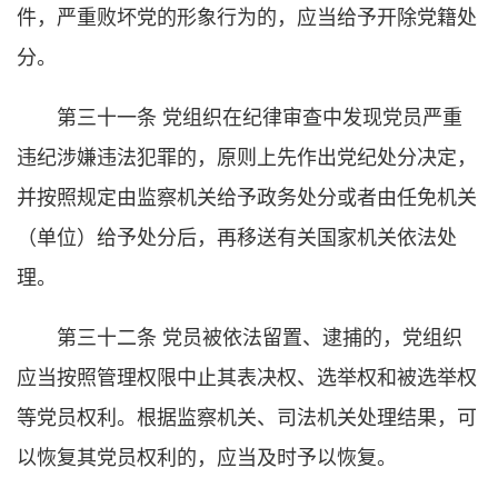
件，严重败坏党的形象行为的，应当给予开除党籍处
分。
第三十一条 党组织在纪律审查中发现党员严重
违纪涉嫌违法犯罪的，原则上先作出党纪处分决定，
并按照规定由监察机关给予政务处分或者由任免机关
（单位）给予处分后，再移送有关国家机关依法处
理。
第三十二条 党员被依法留置、逮捕的，党组织
应当按照管理权限中止其表决权、选举权和被选举权
等党员权利。根据监察机关、司法机关处理结果，可
以恢复其党员权利的，应当及时予以恢复。