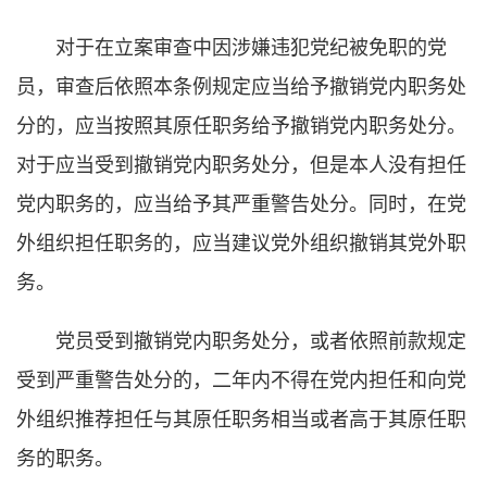
对于在立案审查中因涉嫌违犯党纪被免职的党
员，审查后依照本条例规定应当给予撤销党内职务处
分的，应当按照其原任职务给予撤销党内职务处分。
对于应当受到撤销党内职务处分，但是本人没有担任
党内职务的，应当给予其严重警告处分。同时，在党
外组织担任职务的，应当建议党外组织撤销其党外职
务。
党员受到撤销党内职务处分，或者依照前款规定
受到严重警告处分的，二年内不得在党内担任和向党
外组织推荐担任与其原任职务相当或者高于其原任职
务的职务。