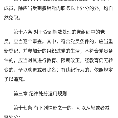
成员，除应当受到撤销党内职务以上处分的外，均自
然免职。
第十六条 对于受到解散处理的党组织中的党
员，应当逐个审查。其中，符合党员条件的，应当重
新登记，并参加新的组织过党的生活；不符合党员条
件的，应当对其进行教育、限期改正，经教育仍无转
变的，予以劝退或者除名；有违纪行为的，依照规定
予以追究。
第三章 纪律处分运用规则
第十七条 有下列情形之一的，可以从轻或者减
轻处分：