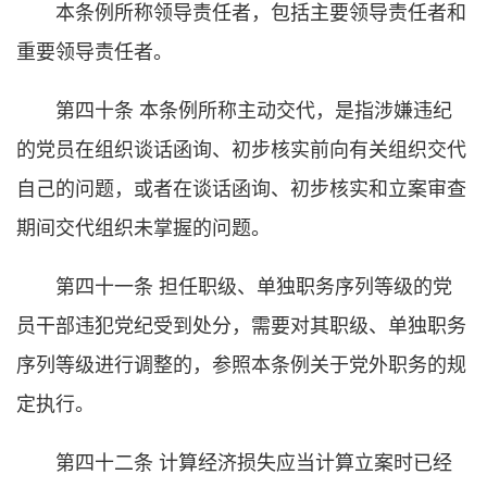
本条例所称领导责任者，包括主要领导责任者和
重要领导责任者。
第四十条 本条例所称主动交代，是指涉嫌违纪
的党员在组织谈话函询、初步核实前向有关组织交代
自己的问题，或者在谈话函询、初步核实和立案审查
期间交代组织未掌握的问题。
第四十一条 担任职级、单独职务序列等级的党
员干部违犯党纪受到处分，需要对其职级、单独职务
序列等级进行调整的，参照本条例关于党外职务的规
定执行。
第四十二条 计算经济损失应当计算立案时已经