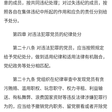
意的成员，按共同违纪处理；对过失违纪的成员，按
照各自在集体违纪中所起的作用和应负的责任分别给
予处分。
第四章 对违法犯罪党员的纪律处分
第二十八条 对违法犯罪的党员，应当按照规定
给予党纪处分，做到适用纪律和适用法律有机融合，
党纪政务等处分相匹配。
第二十九条 党组织在纪律审查中发现党员有贪
污贿赂、滥用职权、玩忽职守、权力寻租、利益输
送、徇私舞弊、浪费国家资财等违反法律涉嫌犯罪行
为的，应当给予撤销党内职务、留党察看或者开除党