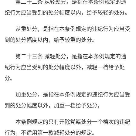
第二十二条 从轻处分，是指在本条例规定的违
纪行为应当受到的处分幅度以内，给予较轻的处分。
从重处分，是指在本条例规定的违纪行为应当受
到的处分幅度以内，给予较重的处分。
第二十三条 减轻处分，是指在本条例规定的违
纪行为应当受到的处分幅度以外，减轻一档给予处
分。
加重处分，是指在本条例规定的违纪行为应当受
到的处分幅度以外，加重一档给予处分。
本条例规定的只有开除党籍处分一个档次的违纪
行为，不适用第一款减轻处分的规定。