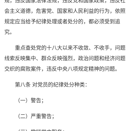
规，违反国家法律法规，违反党和国家政策，违反社
会主义道德，危害党、国家和人民利益的行为，依照
规定应当给予纪律处理或者处分的，都必须受到追
究。
重点查处党的十八大以来不收敛、不收手，问题
线索反映集中、群众反映强烈，政治问题和经济问题
交织的腐败案件，违反中央八项规定精神的问题。
第八条 对党员的纪律处分种类：
（一）警告；
（二）严重警告；