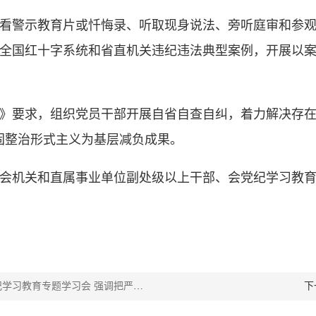
看警示教育片或忏悔录、听取现身说法、旁听庭审和参
全国红十字系统和省直机关违纪违法典型案例，开展以
》要求，组织党员干部开展自省自查自纠，着力解决存在
固整治形式主义为基层减负成果。
会机关和直属事业单位副处级以上干部、会党纪学习教
 强调把严明政治纪律和政治规矩摆在突出位置
下