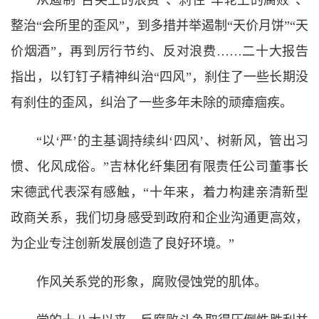
从遏制“舌尖上的浪费”、刹住“车轮上的腐败”、
整治“会所里的歪风”，到多措并举遏制“天价月饼”“天
价烟酒”，再到厉行节约、反对浪费……二十大报告
指出，以钉钉子精神纠治“四风”，刹住了一些长期没
有刹住的歪风，纠治了一些多年未除的顽瘴痼疾。
“以‘严’的主基调持续纠‘四风’、树新风，管出习
惯、化风成俗。”吉林化纤集团有限责任公司董事长
宋德武代表深有感触，“十年来，着力构建亲清新型
政商关系，我们切身感受到政府和企业沟通更高效，
为企业专注创新发展创造了良好环境。”
作风关系党的形象，腐败侵蚀党的肌体。