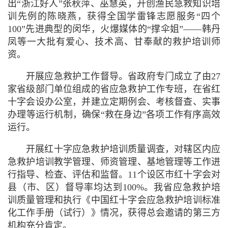
出“浙江好人”张秋萍、巫慧英，开创渔民急救知识培
训先例的陈晓燕，获得全国学雷锋志愿服务“四个
100”先进典型的闵华，火爆媒体的“撑伞姐”——韩丹
凤等一大批有爱心、技术高、甘奉献的救护培训师
资。
开展应急救护工作督导。
省政府专门成立了由27
家省级部门单位组成的省应急救护工作专班，在省红
十字会设办公室，并建立定期例会、考核督查、实事
办理等运行机制，确保“救在身边”各项工作有序高效
运行。
开展红十字应急救护培训质量调查，对辖区内应
急救护培训教学管理、师资管理、基地管理等工作进
行指导、检查、评估和监督。11个设区市红十字会对
县（市、区）督导率均达到100%。我省应急救护培
训质量管理和执行《中国红十字会应急救护培训标准
化工作手册（试行）》情况，获得总会邀请的第三方
机构充分肯定。