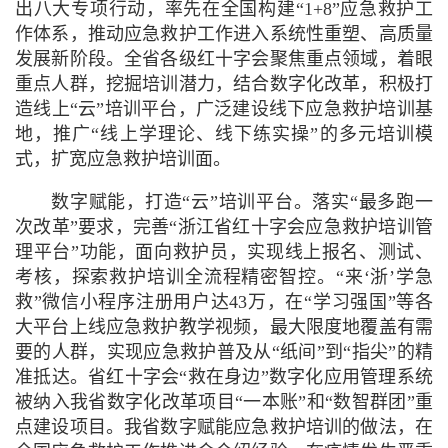
出八大专项行动，率先在全国构建“1+8”应急救护工
作体系，推动应急救护工作进入系统性重塑、高质量
发展新阶段。
全省各级红十字会聚焦重点领域，着眼
重点人群，挖掘培训潜力，结合数字化改革，积极打
造线上“云”培训平台，广泛建设线下应急救护培训基
地，推广“线上学理论、线下练实操”的多元培训模
式，扩宽应急救护培训面。
数字赋能，打造“云”培训平台。
落实“最多跑一
次改革”要求，完善“浙江省红十字会应急救护培训管
理平台”功能，面向救护员，实现线上报名、测试、
考核，探索救护培训全流程精密智控。
“来‘浙’学急
救”微信小程序注册用户达43万，在“学习强国”等各
大平台上线应急救护教学视频，最大限度地覆盖有需
要的人群，实现应急救护普及从“纸间”到“指尖”的精
准抵达。
省红十字会“救在身边”数字化应用管理系统
被纳入我省数字化改革项目“一本账”和“数智群团”重
点建设项目。我省数字赋能应急救护培训的做法，在