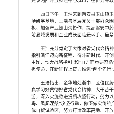
建设内陆开放枢纽中心城市，在奋力夺取
28日下午，王浩来到磐安县玉山镇
场研学基地，王浩与基层党员干部群众围
板、加强产业链山海协作、提高磐安中药
前县域发展和企业成长面临最棘手、最紧
王浩充分肯定了大家对省党代会精神
指引浙江迈向新征程、奋斗新时代、开创
主题、“5大战略指引”和“11方面重要遵循
担使命，在新征程上奋力推进“两个先行”
王浩指出，金华地处浙中，区位优势
真学习好贯彻好省党代会精神，大干苦干
游，深入实施稳进提质攻坚行动，努力以
鸟、凤凰涅槃”攻坚行动，做深做实传统
优自贸试验区，努力打造改革高地、开放