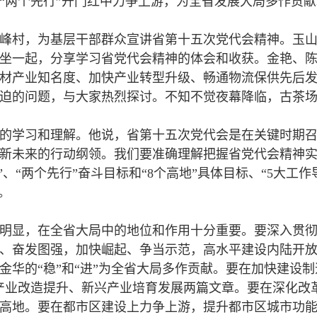
“两个先行”开门红中力争上游，为全省发展大局多作贡献
玉峰村，为基层干部群众宣讲省第十五次党代会精神。玉
坐一起，分享学习省党代会精神的体会和收获。金艳、
材产业知名度、加快产业转型升级、畅通物流保供先后
迫的问题，与大家热烈探讨。不知不觉夜幕降临，古茶
的学习和理解。他说，省第十五次党代会是在关键时期
新未来的行动纲领。我们要准确理解把握省党代会精神
”、“两个先行”奋斗目标和“8个高地”具体目标、“5大工作
。
明显，在全省大局中的地位和作用十分重要。要深入贯
、奋发图强，加快崛起、争当示范，高水平建设内陆开
金华的“稳”和“进”为全省大局多作贡献。要在加快建设
产业改造提升、新兴产业培育发展两篇文章。要在深化改
高地。要在都市区建设上力争上游，提升都市区城市功