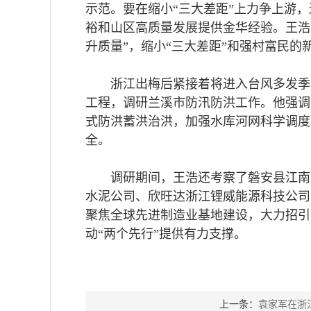
示范。要在缩小“三大差距”上力争上游
裕和山区高质量发展提供金华经验。王浩
升质量”，缩小“三大差距”和强村富民的
浙江出梅后紧接着将进入台风多发季
工程，调研兰溪市防汛防洪工作。他强调
式防洪蓄洪治洪，加强水库河网科学调度
全。
调研期间，王浩还考察了磐安县江南
水泥公司、欣旺达浙江锂威能源科技公司
聚焦全球先进制造业基地建设，大力招引
动“两个先行”提供有力支撑。
上一条：
袁家军在浙