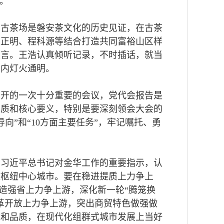
。
山古茶场是磐安茶文化的历史见证，在古茶
陈正明、程科源等结合打造共同富裕山区样
发言。王浩认真倾听记录，不时插话，就当
场内灯火通明。
召开的一次十分重要的会议，党代会报告是
实质和核心要义，特别是要深刻领会大会的
导向”和“10方面主要任务”，牢记嘱托、勇
彻习近平总书记对金华工作的重要指示，认
放枢纽中心城市。要在稳进提质上力争上
制造强省上力争上游，深化新一轮“腾笼换
革开放上力争上游，突出商贸特色做强做
能和品质，在现代化组群式城市发展上当好