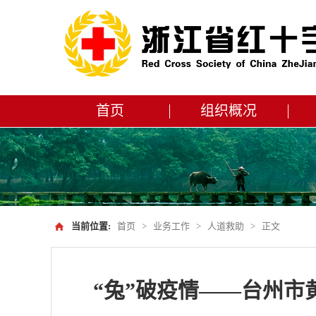
首页
组织概况
当前位置:
首页
>
业务工作
>
人道救助
>
正文
“兔”破疫情——台州