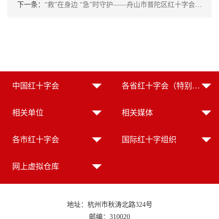
下一条：
“救”在身边 “急”时守护——舟山市普陀区红十字会扎实推进省民生实事项目应急救护人员补训工作
中国红十字会
各省红十字会（特别行政区红十字会）
相关单位
相关媒体
各市红十字会
国际红十字组织
网上虚拟仓库
地址：杭州市秋涛北路324号
邮编：310020